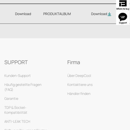
Download
PRODUKTALBUM
Download
SUPPORT
Firma
Kunden-Support
Über DeepCool
Häufig gestellte Fragen
Kontaktiere uns
(FAQ)
Händler finden
Garantie
TDP & Sockel-
Kompatibilität
ANTI-LEAK TECH