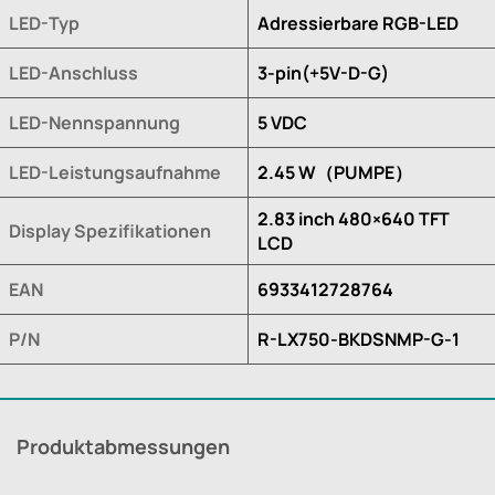
LED-Typ
Adressierbare RGB-LED
LED-Anschluss
3-pin(+5V-D-G)
LED-Nennspannung
5 VDC
LED-Leistungsaufnahme
2.45 W（PUMPE）
2.83 inch 480×640 TFT
Display Spezifikationen
LCD
EAN
6933412728764
P/N
R-LX750-BKDSNMP-G-1
Produktabmessungen