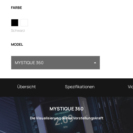
FARBE
Schwarz
MODEL
MYSTIQUE 360
Übersicht
Spezifikationen
Vi
MYSTIQUE 360
Die Visualisierung deiner Vorstellungskraft