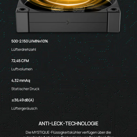
500-2.150 U/MIN±10%
Lüfterdrehzahl
72,45 CFM
Luftvolumen
4,32 mmAq
Statischer Druck
≤36,49 dB(A)
Lüftergeräusch
ANTI-LECK-TECHNOLOGIE
Die MYSTIQUE-Flüssigkeitskühler verfügen über die