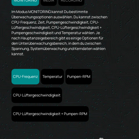
MONITORING
MEDIA
RECORDING
Im Modus MONITORING kannst Du bestimmte
Überwachungsoptionen auswählen. Du kannst zwischen
CPU-Frequenz, Zeit, Pumpengeschwindigkeit, CPU-
Lüftergeschwindigkeit, CPU-Lüftergeschwindigkeit +
Pumpengeschwindigkeit und Temperatur wählen. Je
nach Hauptanzeigebereich gibt es einige Optionen für
den Unterüberwachungsbereich, in dem du zwischen
Spannung, Systemüberwachung und Kerndaten wählen
kannst.
CPU-Frequenz
Temperatur
Pumpen-RPM
CPU-Lüftergeschwindigkeit
CPU-Lüftergeschwindigkeit + Pumpen-RPM