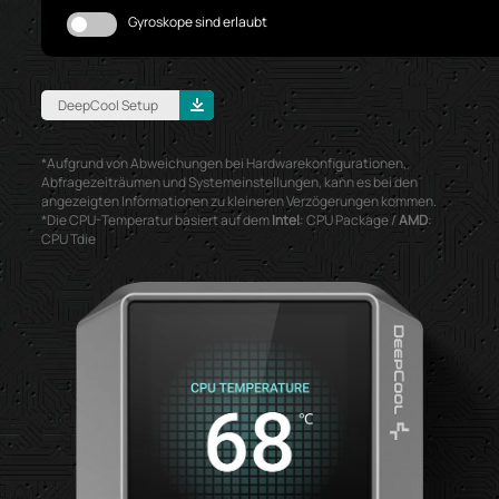
Gyroskope sind erlaubt
DeepCool Setup
*Aufgrund von Abweichungen bei Hardwarekonfigurationen,
Abfragezeiträumen und Systemeinstellungen, kann es bei den
angezeigten Informationen zu kleineren Verzögerungen kommen.
*Die CPU-Temperatur basiert auf dem
Intel
: CPU Package /
AMD
:
CPU Tdie