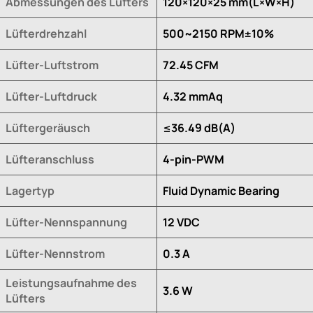
Abmessungen des Lüfters
120×120×25 mm(L×W×H)
Lüfterdrehzahl
500~2150 RPM±10%
Lüfter-Luftstrom
72.45 CFM
Lüfter-Luftdruck
4.32 mmAq
Lüftergeräusch
≤36.49 dB(A)
Lüfteranschluss
4-pin-PWM
Lagertyp
Fluid Dynamic Bearing
Lüfter-Nennspannung
12 VDC
Lüfter-Nennstrom
0.3 A
Leistungsaufnahme des
3.6 W
Lüfters