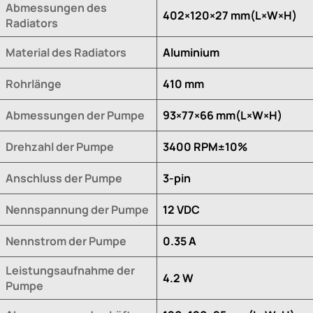
Abmessungen des
402×120×27 mm(L×W×H)
Radiators
Material des Radiators
Aluminium
Rohrlänge
410 mm
Abmessungen der Pumpe
93×77×66 mm(L×W×H)
Drehzahl der Pumpe
3400 RPM±10%
Anschluss der Pumpe
3-pin
Nennspannung der Pumpe
12 VDC
Nennstrom der Pumpe
0.35 A
Leistungsaufnahme der
4.2 W
Pumpe