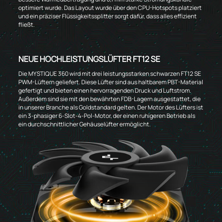
optimiert wurde. Das Layout wurde über den CPU-Hotspots platziert
und ein präziser Flüssigkeitssplitter sorgt dafür, dass alles effizient
fließt.
NEUE HOCHLEISTUNGSLÜFTER FT12 SE
Die MYSTIQUE 360 wird mit drei leistungsstarken schwarzen FT12 SE
PWM-Lüftern geliefert. Diese Lüfter sind aus haltbarem PBT-Material
gefertigt und bieten einen hervorragenden Druck und Luftstrom.
Außerdem sind sie mit den bewährten FDB-Lagern ausgestattet, die
in unserer Branche als Goldstandard gelten. Der Motor des Lüfters ist
ein 3-phasiger 6-Slot-4-Pol-Motor, der einen ruhigeren Betrieb als
ein durchschnittlicher Gehäuselüfter ermöglicht.