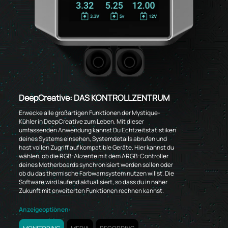
DeepCreative: DAS KONTROLLZENTRUM
Erwecke alle großartigen Funktionen der Mystique-
Kühler in DeepCreative zum Leben. Mit dieser
umfassenden Anwendung kannst Du Echtzeitstatistiken
deines Systems einsehen, Systemdetails abrufen und
hast vollen Zugriff auf kompatible Geräte. Hier kannst du
wählen, ob die RGB-Akzente mit dem ARGB-Controller
deines Motherboards synchronisiert werden sollen oder
ob du das thermische Farbwarnsystem nutzen willst. Die
Software wird laufend aktualisiert, so dass du in naher
Zukunft mit erweiterten Funktionen rechnen kannst.
Anzeigeoptionen: