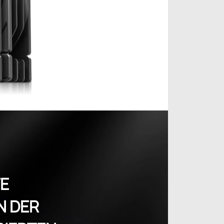
E
N DER