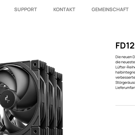
SUPPORT
KONTAKT
GEMEINSCHAFT
FD12
Die neuen D
die neueste
Lüfter-Reih
halbintegri
verbesserte
Störgeräusch
Lieferumfan