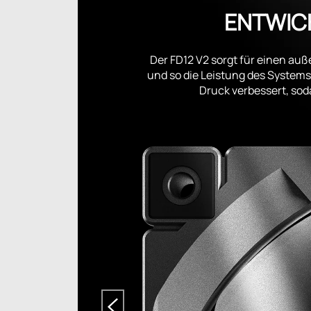
ENTWIC
Der FD12 V2 sorgt für einen au
und so die Leistung des Systems 
Druck verbessert, so