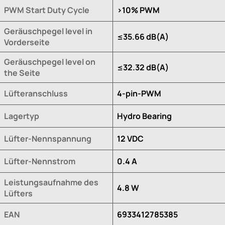
PWM Start Duty Cycle
>10% PWM
Geräuschpegel level in
≤35.66 dB(A)
Vorderseite
Geräuschpegel level on
≤32.32 dB(A)
the Seite
Lüfteranschluss
4-pin-PWM
Lagertyp
Hydro Bearing
Lüfter-Nennspannung
12 VDC
Lüfter-Nennstrom
0.4 A
Leistungsaufnahme des
4.8 W
Lüfters
EAN
6933412785385