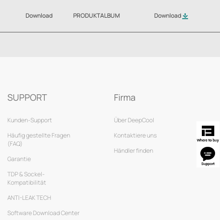
Download
PRODUKTALBUM
Download
SUPPORT
Firma
Kunden-Support
Über DeepCool
Häufig gestellte Fragen
Kontaktiere uns
(FAQ)
Händler finden
Garantie
TDP & Sockel-
Kompatibilität
ANTI-LEAK TECH
Software Download Center