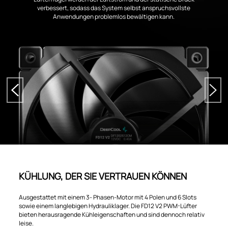
verbessert, sodass das System selbst anspruchsvollste
Anwendungen problemlos bewältigen kann.
KÜHLUNG, DER SIE VERTRAUEN KÖNNEN
Ausgestattet mit einem 3- Phasen-Motor mit 4 Polen und 6 Slots
sowie einem langlebigen Hydrauliklager. Die FD12 V2 PWM-Lüfter
bieten herausragende Kühleigenschaften und sind dennoch relativ
leise.