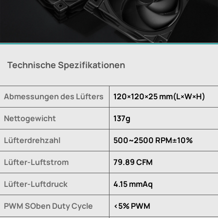
Technische Spezifikationen
Abmessungen des Lüfters
120×120×25 mm(L×W×H)
Nettogewicht
137g
Lüfterdrehzahl
500~2500 RPM±10%
Lüfter-Luftstrom
79.89 CFM
Lüfter-Luftdruck
4.15 mmAq
PWM SOben Duty Cycle
<5% PWM