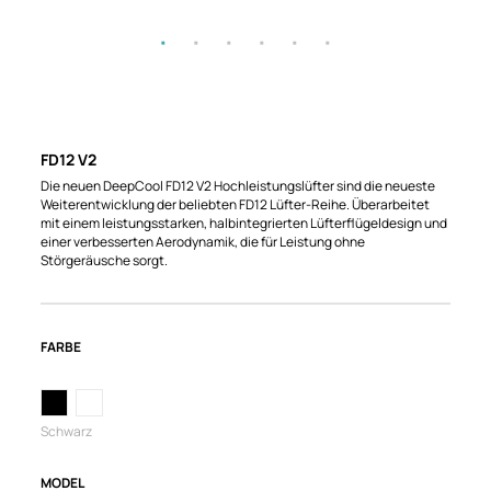
FD12 V2
Die neuen DeepCool FD12 V2 Hochleistungslüfter sind die neueste
Weiterentwicklung der beliebten FD12 Lüfter-Reihe. Überarbeitet
mit einem leistungsstarken, halbintegrierten Lüfterflügeldesign und
einer verbesserten Aerodynamik, die für Leistung ohne
Störgeräusche sorgt.
FARBE
Schwarz
MODEL