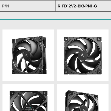
P/N
R-FD12V2-BKNPN1-G