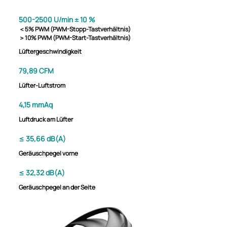
500-2500 U/min ± 10 %
＜5% PWM (PWM-Stopp-Tastverhältnis)
＞10% PWM (PWM-Start-Tastverhältnis)
Lüftergeschwindigkeit
79,89 CFM
Lüfter-Luftstrom
4,15 mmAq
Luftdruck am Lüfter
≤ 35,66 dB(A)
Geräuschpegel vorne
≤ 32,32 dB(A)
Geräuschpegel an der Seite