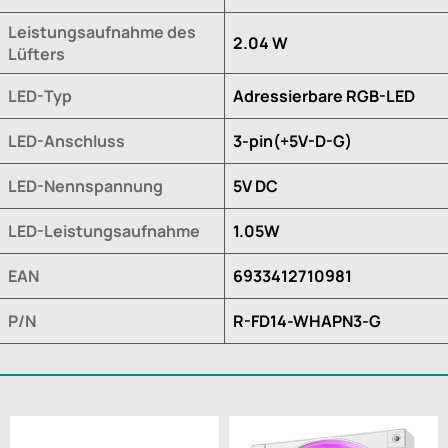
Leistungsaufnahme des
2.04 W
Lüfters
LED-Typ
Adressierbare RGB-LED
LED-Anschluss
3-pin(+5V-D-G)
LED-Nennspannung
5V DC
LED-Leistungsaufnahme
1.05W
EAN
6933412710981
P/N
R-FD14-WHAPN3-G