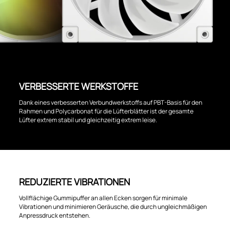
VERBESSERTE WERKSTOFFE
Dank eines verbesserten Verbundwerkstoffs auf PBT-Basis für den
Rahmen und Polycarbonat für die Lüfterblätter ist der gesamte
Lüfter extrem stabil und gleichzeitig extrem leise.
REDUZIERTE VIBRATIONEN
Vollflächige Gummipuffer an allen Ecken sorgen für minimale
Vibrationen und minimieren Geräusche, die durch ungleichmäßigen
Anpressdruck entstehen.