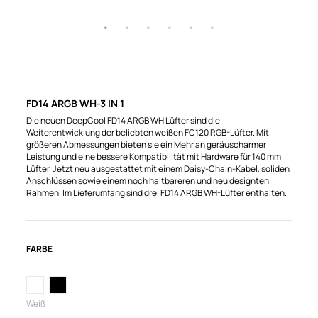
FD14 ARGB WH-3 IN 1
Die neuen DeepCool FD14 ARGB WH Lüfter sind die
Weiterentwicklung der beliebten weißen FC120 RGB-Lüfter. Mit
größeren Abmessungen bieten sie ein Mehr an geräuscharmer
Leistung und eine bessere Kompatibilität mit Hardware für 140 mm
Lüfter. Jetzt neu ausgestattet mit einem Daisy-Chain-Kabel, soliden
Anschlüssen sowie einem noch haltbareren und neu designten
Rahmen. Im Lieferumfang sind drei FD14 ARGB WH-Lüfter enthalten.
FARBE
Weiß