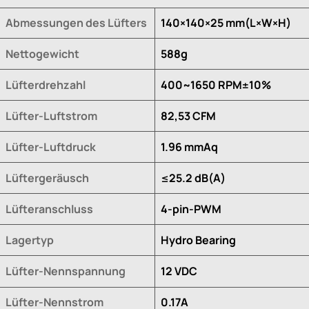
Abmessungen des Lüfters
140×140×25 mm(L×W×H)
Nettogewicht
588g
Lüfterdrehzahl
400~1650 RPM±10%
Lüfter-Luftstrom
82,53 CFM
Lüfter-Luftdruck
1.96 mmAq
Lüftergeräusch
≤25.2 dB(A)
Lüfteranschluss
4-pin-PWM
Lagertyp
Hydro Bearing
Lüfter-Nennspannung
12 VDC
Lüfter-Nennstrom
0.17A