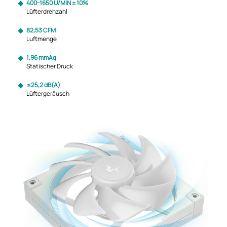
400-1650 U/MIN ± 10%
Lüfterdrehzahl
82,53 CFM
Luftmenge
1,96 mmAq
Statischer Druck
≤25,2 dB(A)
Lüftergeräusch