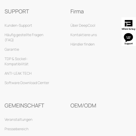
SUPPORT
Firma
Kunden-Support
Über DeepCool
Häufig gestellte Fragen
Kontaktiere uns
(FAQ)
Händler finden
Garantie
TDP & Sockel-
Kompatibilität
ANTI-LEAK TECH
Software Download Center
GEMEINSCHAFT
OEM/ODM
Veranstaltungen
Pressebereich