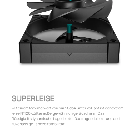
SUPERLEISE
Mit einem Maximalwert von nur 28dbA unter Volllast ist der extrem
leise FK120-Lüfter außergewöhnlich geräuscharm. Das
flüssigkeitsdynamische Lager bietet überragende Leistung und
zuverlässige Langzeitstabilität.