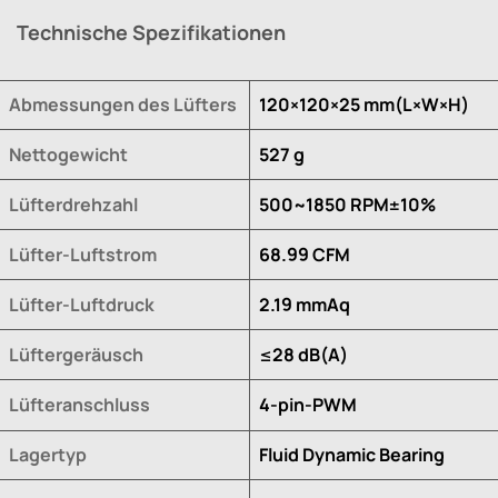
Technische Spezifikationen
Abmessungen des Lüfters
120×120×25 mm(L×W×H)
Nettogewicht
527 g
Lüfterdrehzahl
500~1850 RPM±10%
Lüfter-Luftstrom
68.99 CFM
Lüfter-Luftdruck
2.19 mmAq
Lüftergeräusch
≤28 dB(A)
Lüfteranschluss
4-pin-PWM
Lagertyp
Fluid Dynamic Bearing