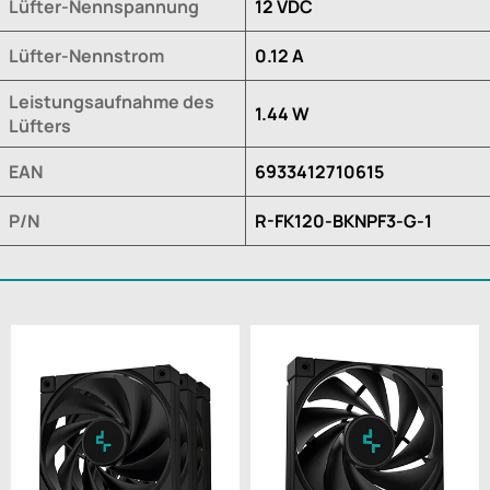
Lüfter-Nennspannung
12 VDC
Lüfter-Nennstrom
0.12 A
Leistungsaufnahme des
1.44 W
Lüfters
EAN
6933412710615
P/N
R-FK120-BKNPF3-G-1