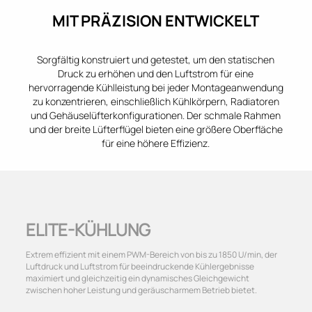
MIT PRÄZISION ENTWICKELT
Sorgfältig konstruiert und getestet, um den statischen
Druck zu erhöhen und den Luftstrom für eine
hervorragende Kühlleistung bei jeder Montageanwendung
zu konzentrieren, einschließlich Kühlkörpern, Radiatoren
und Gehäuselüfterkonfigurationen. Der schmale Rahmen
und der breite Lüfterflügel bieten eine größere Oberfläche
für eine höhere Effizienz.
ELITE-KÜHLUNG
Extrem effizient mit einem PWM-Bereich von bis zu 1850 U/min, der
Luftdruck und Luftstrom für beeindruckende Kühlergebnisse
maximiert und gleichzeitig ein dynamisches Gleichgewicht
zwischen hoher Leistung und geräuscharmem Betrieb bietet.