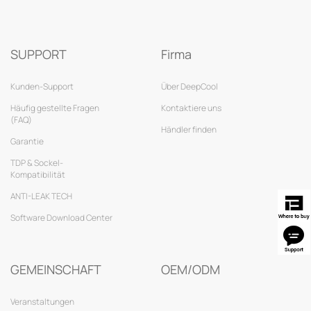
SUPPORT
Firma
Kunden-Support
Über DeepCool
Häufig gestellte Fragen
Kontaktiere uns
(FAQ)
Händler finden
Garantie
TDP & Sockel-
Kompatibilität
ANTI-LEAK TECH
Software Download Center
GEMEINSCHAFT
OEM/ODM
Veranstaltungen