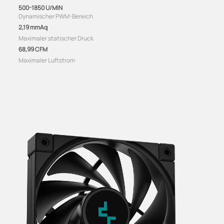
500-1850 U/MIN
Dynamischer PWM-Bereich
2,19 mmAq
Maximaler statischer Druck
68,99 CFM
Maximaler Luftstrom