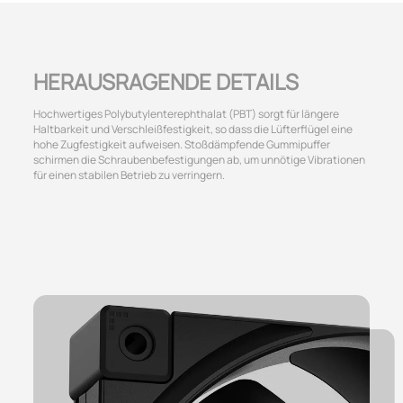
HERAUSRAGENDE DETAILS
Hochwertiges Polybutylenterephthalat (PBT) sorgt für längere
Haltbarkeit und Verschleißfestigkeit, so dass die Lüfterflügel eine
hohe Zugfestigkeit aufweisen. Stoßdämpfende Gummipuffer
schirmen die Schraubenbefestigungen ab, um unnötige Vibrationen
für einen stabilen Betrieb zu verringern.