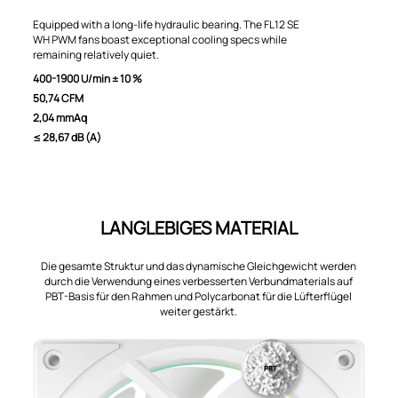
Equipped with a long-life hydraulic bearing. The FL12 SE
WH PWM fans boast exceptional cooling specs while
remaining relatively quiet.
400-1900 U/min ± 10 %
50,74 CFM
2,04 mmAq
≤ 28,67 dB (A)
LANGLEBIGES MATERIAL
Die gesamte Struktur und das dynamische Gleichgewicht werden
durch die Verwendung eines verbesserten Verbundmaterials auf
PBT-Basis für den Rahmen und Polycarbonat für die Lüfterflügel
weiter gestärkt.