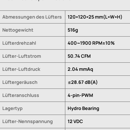
Abmessungen des Lüfters
120×120×25 mm(L×W×H)
Nettogewicht
516g
Lüfterdrehzahl
400~1900 RPM±10%
Lüfter-Luftstrom
50.74 CFM
Lüfter-Luftdruck
2.04 mmAq
Lüftergeräusch
≤28.67 dB(A)
Lüfteranschluss
4-pin-PWM
Lagertyp
Hydro Bearing
Lüfter-Nennspannung
12 VDC