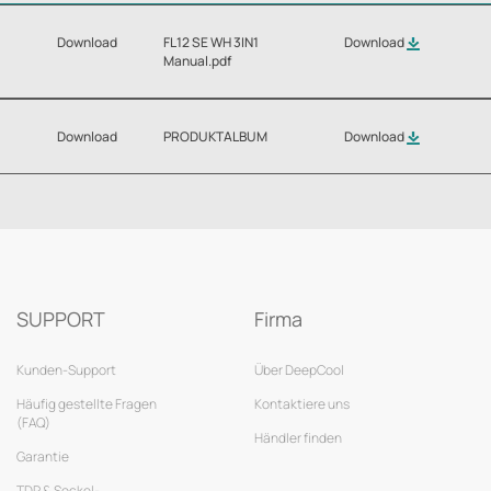
Download
FL12 SE WH 3IN1
Download
Manual.pdf
Download
PRODUKTALBUM
Download
SUPPORT
Firma
Kunden-Support
Über DeepCool
Häufig gestellte Fragen
Kontaktiere uns
(FAQ)
Händler finden
Garantie
TDP & Sockel-