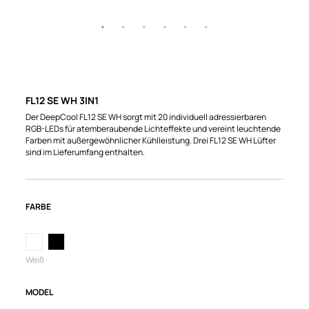
FL12 SE WH 3IN1
Der DeepCool FL12 SE WH sorgt mit 20 individuell adressierbaren
RGB-LEDs für atemberaubende Lichteffekte und vereint leuchtende
Farben mit außergewöhnlicher Kühlleistung. Drei FL12 SE WH Lüfter
sind im Lieferumfang enthalten.
FARBE
Weiß
MODEL