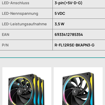
LED-Anschluss
3-pin(+5V-D-G)
LED-Nennspannung
5 VDC
LED-Leistungsaufnahme
3,5 W
EAN
6933412785354
P/N
R-FL12RSE-BKAPN3-G