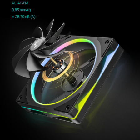
41,14 CFM
0,83 mmAq
≤ 25,79 dB (A)