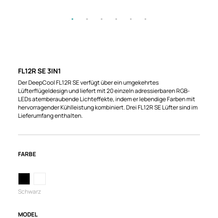
FL12R SE 3IN1
Der DeepCool FL12R SE verfügt über ein umgekehrtes
Lüfterflügeldesign und liefert mit 20 einzeln adressierbaren RGB-
LEDs atemberaubende Lichteffekte, indem er lebendige Farben mit
hervorragender Kühlleistung kombiniert. Drei FL12R SE Lüfter sind im
Lieferumfang enthalten.
FARBE
Schwarz
MODEL