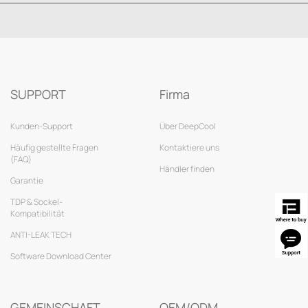
SUPPORT
Firma
Kunden-Support
Über DeepCool
Häufig gestellte Fragen
Kontaktiere uns
(FAQ)
Händler finden
Garantie
TDP & Sockel-
Kompatibilität
ANTI-LEAK TECH
Software Download Center
GEMEINSCHAFT
OEM/ODM