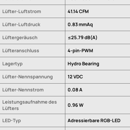
Lüfter-Luftstrom
41.14 CFM
Lüfter-Luftdruck
0.83 mmAq
Lüftergeräusch
≤25.79 dB(A)
Lüfteranschluss
4-pin-PWM
Lagertyp
Hydro Bearing
Lüfter-Nennspannung
12 VDC
Lüfter-Nennstrom
0.08 A
Leistungsaufnahme des
0.96 W
Lüfters
LED-Typ
Adressierbare RGB-LED