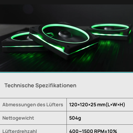
Technische Spezifikationen
Abmessungen des Lüfters
120×120×25 mm(L×W×H)
Nettogewicht
504g
Lüfterdrehzahl
400~1500 RPM±10%