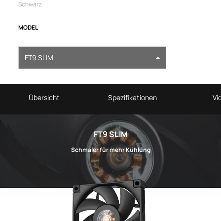
Schwarz
MODEL
FT9 SLIM
Übersicht
Spezifikationen
Vi
FT9 SLIM
Schmaler für mehr Kühlung