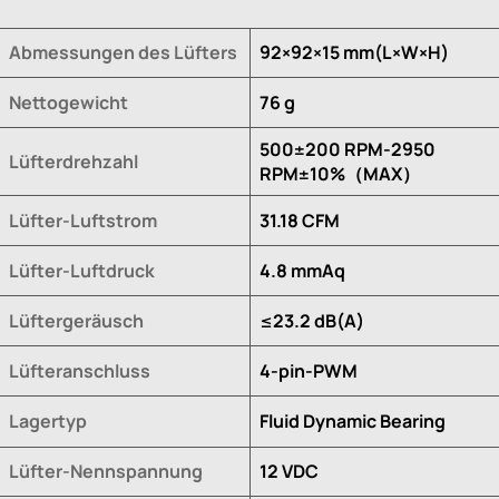
Abmessungen des Lüfters
92×92×15 mm(L×W×H)
Nettogewicht
76 g
500±200 RPM-2950
Lüfterdrehzahl
RPM±10%（MAX）
Lüfter-Luftstrom
31.18 CFM
Lüfter-Luftdruck
4.8 mmAq
Lüftergeräusch
≤23.2 dB(A)
Lüfteranschluss
4-pin-PWM
Lagertyp
Fluid Dynamic Bearing
Lüfter-Nennspannung
12 VDC