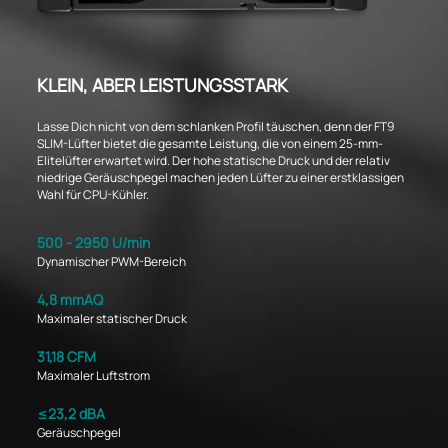
KLEIN, ABER LEISTUNGSSTARK
Lasse Dich nicht von dem schlanken Profil täuschen, denn der FT9
SLIM-Lüfter bietet die gesamte Leistung, die von einem 25-mm-
Elitelüfter erwartet wird. Der hohe statische Druck und der relativ
niedrige Geräuschpegel machen jeden Lüfter zu einer erstklassigen
Wahl für CPU-Kühler.
500 - 2950 U/min
Dynamischer PWM-Bereich
4,8 mmAQ
Maximaler statischer Druck
31,18 CFM
Maximaler Luftstrom
≤23,2 dBA
Geräuschpegel