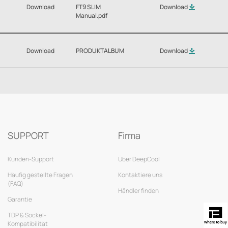
Download
FT9 SLIM
Download
Manual.pdf
Download
PRODUKTALBUM
Download
SUPPORT
Firma
Kunden-Support
Über DeepCool
Häufig gestellte Fragen
Kontaktiere uns
(FAQ)
Händler finden
Garantie
TDP & Sockel-
Kompatibilität