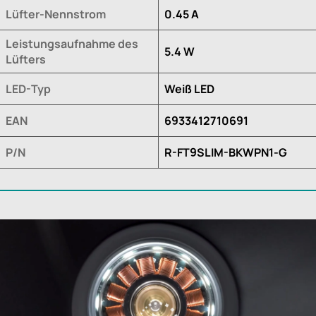
Lüfter-Nennstrom
0.45 A
Leistungsaufnahme des
5.4 W
Lüfters
LED-Typ
Weiß LED
EAN
6933412710691
P/N
R-FT9SLIM-BKWPN1-G