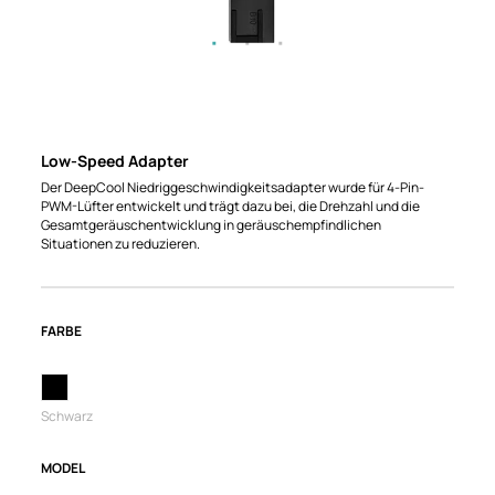
Low-Speed Adapter
Der DeepCool Niedriggeschwindigkeitsadapter wurde für 4-Pin-
PWM-Lüfter entwickelt und trägt dazu bei, die Drehzahl und die
Gesamtgeräuschentwicklung in geräuschempfindlichen
Situationen zu reduzieren.
FARBE
Schwarz
MODEL