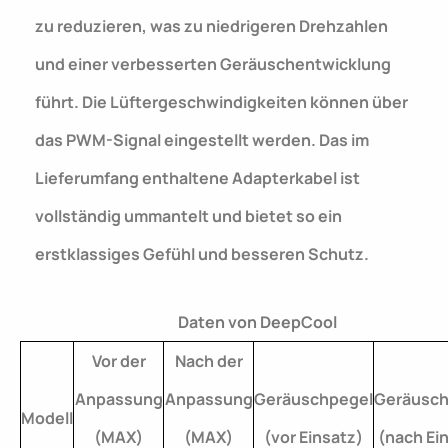
zu reduzieren, was zu niedrigeren Drehzahlen
und einer verbesserten Geräuschentwicklung
führt. Die Lüftergeschwindigkeiten können über
das PWM-Signal eingestellt werden. Das im
Lieferumfang enthaltene Adapterkabel ist
vollständig ummantelt und bietet so ein
erstklassiges Gefühl und besseren Schutz.
Daten von DeepCool
Vor der
Nach der
Anpassung
Anpassung
Geräuschpegel
Geräusch
Modell
(MAX)
(MAX)
(vor Einsatz)
(nach Ei