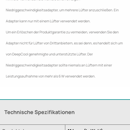
Niedriggeschwindigkeitsadapter, um mehrere Lüfter anzuschließen. Ein
Adapter kann nur mit einem Lüfter verwendet werden.
Um ein Erlöschen der Produktgarantie zu vermeiden, verwenden Sie den
Adapter nicht für Lüfter von Drittanbietern, es sei denn, es handelt sich um
von DeepCool genehmigte und unterstützte Lüfter. Der
Niedriggeschwindigkeitsadapter sollte niemals an Lüftern mit einer
Leistungsaufnahme von mehr als 6 W verwendet werden.
Technische Spezifikationen