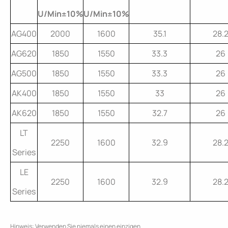
U/Min±10%
U/Min±10%
AG400
2000
1600
35.1
28.
AG620
1850
1550
33.3
26
AG500
1850
1550
33.3
26
AK400
1850
1550
33
26
AK620
1850
1550
32.7
26
LT
2250
1600
32.9
28.
Series
LE
2250
1600
32.9
28.
Series
Hinweis: Verwenden Sie niemals einen einzigen