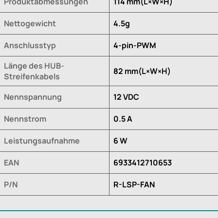
Produktabmessungen
114 mm(L×W×H)
Nettogewicht
4.5g
Anschlusstyp
4-pin-PWM
Länge des HUB-
82 mm(L×W×H)
Streifenkabels
Nennspannung
12 VDC
Nennstrom
0.5 A
Leistungsaufnahme
6 W
EAN
6933412710653
P/N
R-LSP-FAN