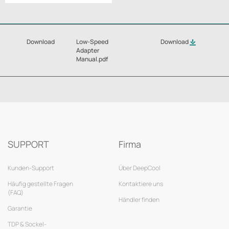
Download
Low-Speed
Download
Adapter
Manual.pdf
SUPPORT
Firma
Kunden-Support
Über DeepCool
Häufig gestellte Fragen
Kontaktiere uns
(FAQ)
Händler finden
Garantie
TDP & Sockel-