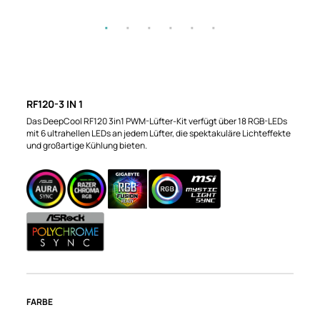
RF120-3 IN 1
Das DeepCool RF120 3in1 PWM-Lüfter-Kit verfügt über 18 RGB-LEDs
mit 6 ultrahellen LEDs an jedem Lüfter, die spektakuläre Lichteffekte
und großartige Kühlung bieten.
FARBE