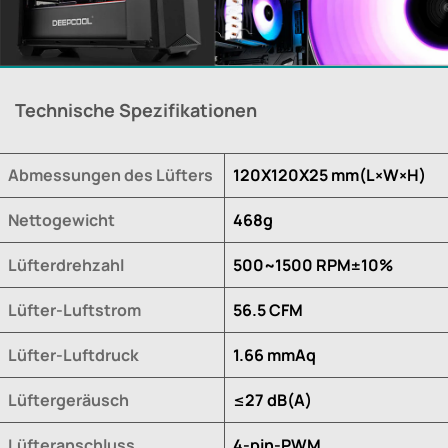
Technische Spezifikationen
Abmessungen des Lüfters
120X120X25 mm(L×W×H)
Nettogewicht
468g
Lüfterdrehzahl
500~1500 RPM±10%
Lüfter-Luftstrom
56.5 CFM
Lüfter-Luftdruck
1.66 mmAq
Lüftergeräusch
≤27 dB(A)
Lüfteranschluss
4-pin-PWM