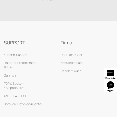
SUPPORT
Firma
Kunden-Support
Über DeepCool
Häufig gestellte Fragen
Kontaktiere uns
(FAQ)
Händler finden
Garantie
TDP & Sockel-
Kompatibilität
ANTI-LEAK TECH
Software Download Center