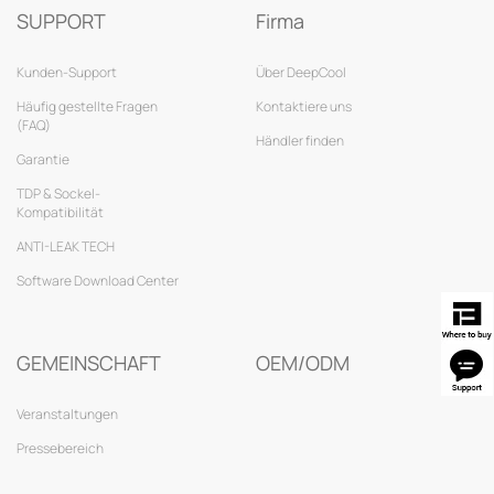
SUPPORT
Firma
Kunden-Support
Über DeepCool
Häufig gestellte Fragen
Kontaktiere uns
(FAQ)
Händler finden
Garantie
TDP & Sockel-
Kompatibilität
ANTI-LEAK TECH
Software Download Center
GEMEINSCHAFT
OEM/ODM
Veranstaltungen
Pressebereich