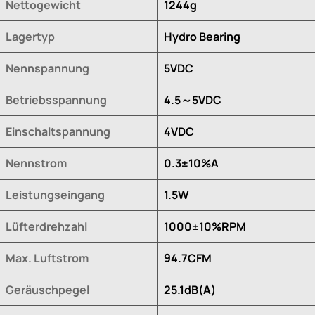
Nettogewicht
1244g
Lagertyp
Hydro Bearing
Nennspannung
5VDC
Betriebsspannung
4.5～5VDC
Einschaltspannung
4VDC
Nennstrom
0.3±10%A
Leistungseingang
1.5W
Lüfterdrehzahl
1000±10%RPM
Max. Luftstrom
94.7CFM
Geräuschpegel
25.1dB(A)