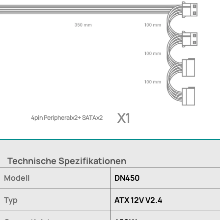
X1
4pin Peripheralx2+ SATAx2
Technische Spezifikationen
Modell
DN450
Typ
ATX 12V V2.4