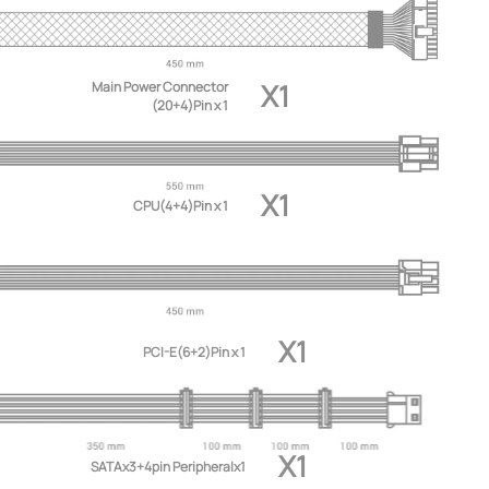
X1
Main Power Connector
(20+4)Pin x 1
X1
CPU(4+4)Pin x 1
X1
PCI-E(6+2)Pin x 1
X1
SATAx3+4pin Peripheralx1