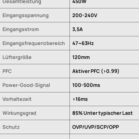
Gesamtleistung
450W
Eingangsspannung
200-240V
Eingangsstrom
3,5A
Eingangsfrequenzbereich
47~63Hz
Lüftergröße
120mm
PFC
Aktiver PFC (>0.99)
Power-Good-Signal
100-500ms
Vorhaltezeit
>16ms
Wirkungsgrad
85% Unter typischer Last
Schutz
OVP/UVP/SCP/OPP