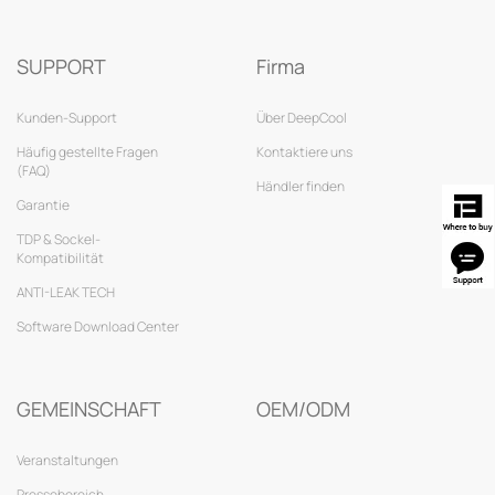
SUPPORT
Firma
Kunden-Support
Über DeepCool
Häufig gestellte Fragen
Kontaktiere uns
(FAQ)
Händler finden
Garantie
TDP & Sockel-
Kompatibilität
ANTI-LEAK TECH
Software Download Center
GEMEINSCHAFT
OEM/ODM
Veranstaltungen
Pressebereich