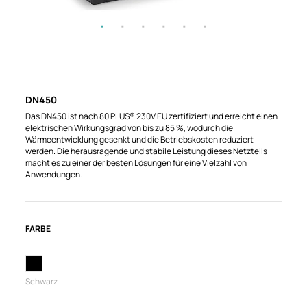
DN450
Das DN450 ist nach 80 PLUS® 230V EU zertifiziert und erreicht einen
elektrischen Wirkungsgrad von bis zu 85 %, wodurch die
Wärmeentwicklung gesenkt und die Betriebskosten reduziert
werden. Die herausragende und stabile Leistung dieses Netzteils
macht es zu einer der besten Lösungen für eine Vielzahl von
Anwendungen.
FARBE
Schwarz