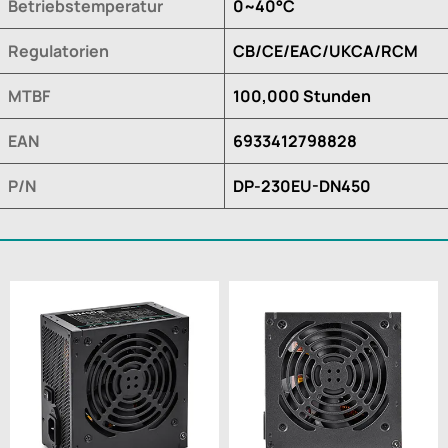
Betriebstemperatur
0~40°C
Regulatorien
CB/CE/EAC/UKCA/RCM
MTBF
100,000 Stunden
EAN
6933412798828
P/N
DP-230EU-DN450