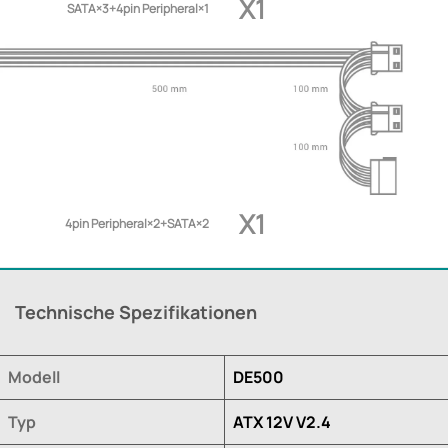
X1
SATA×3+4pin Peripheral×1
X1
4pin Peripheral×2+SATA×2
Technische Spezifikationen
Modell
DE500
Typ
ATX 12V V2.4