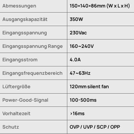
Abmessungen
150×140×86mm (W x L x H)
Ausgangskapazität
350W
Eingangsspannung
230Vac
Eingangsspannung Range
160~240V
Eingangsstrom
4.0A
Eingangsfrequenzbereich
47~63Hz
Lüftergröße
120mm silent fan
Power-Good-Signal
100-500ms
Vorhaltezeit
>16ms
Schutz
OVP / UVP / SCP / OPP