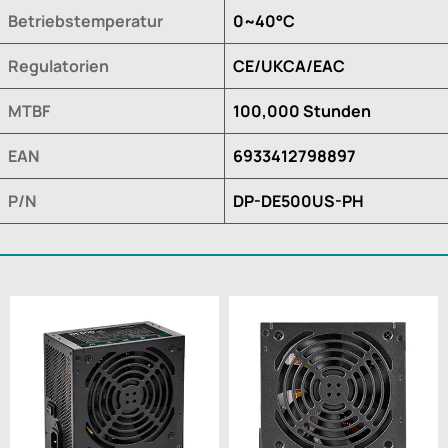
Betriebstemperatur
0~40°C
Regulatorien
CE/UKCA/EAC
MTBF
100,000 Stunden
EAN
6933412798897
P/N
DP-DE500US-PH