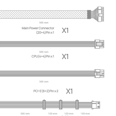
X1
Main Power Connector
(20+4)Pin x 1
X1
CPU(4+4)Pin x 1
X1
PCI-E(6+2)Pin x 2