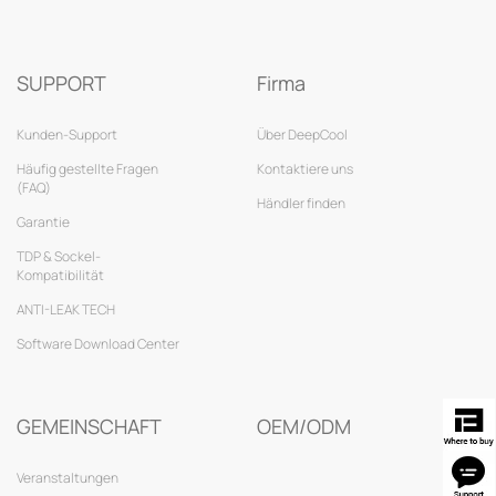
SUPPORT
Firma
Kunden-Support
Über DeepCool
Häufig gestellte Fragen
Kontaktiere uns
(FAQ)
Händler finden
Garantie
TDP & Sockel-
Kompatibilität
ANTI-LEAK TECH
Software Download Center
GEMEINSCHAFT
OEM/ODM
Veranstaltungen