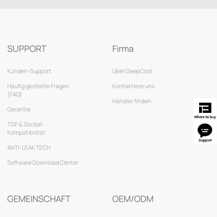
SUPPORT
Firma
Kunden-Support
Über DeepCool
Häufig gestellte Fragen
Kontaktiere uns
(FAQ)
Händler finden
Garantie
TDP & Sockel-
Kompatibilität
ANTI-LEAK TECH
Software Download Center
GEMEINSCHAFT
OEM/ODM