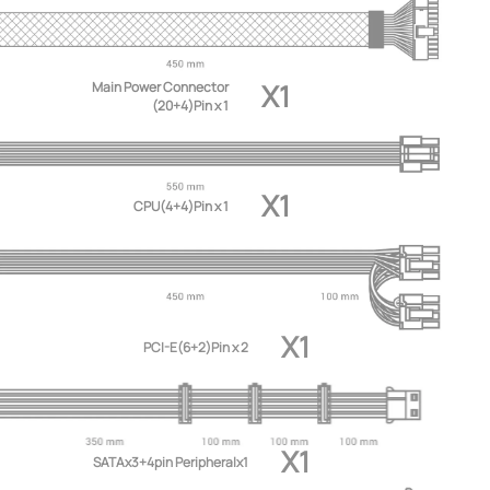
X1
Main Power Connector
(20+4)Pin x 1
X1
CPU(4+4)Pin x 1
X1
PCI-E(6+2)Pin x 2
X1
SATAx3+4pin Peripheralx1