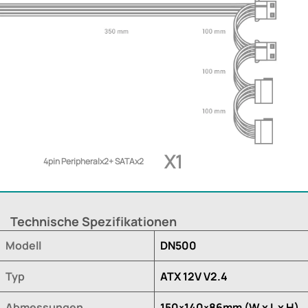
X1
4pin Peripheralx2+ SATAx2
Technische Spezifikationen
Modell
DN500
Typ
ATX 12V V2.4
Abmessungen
150×140×86mm (W x L x H)