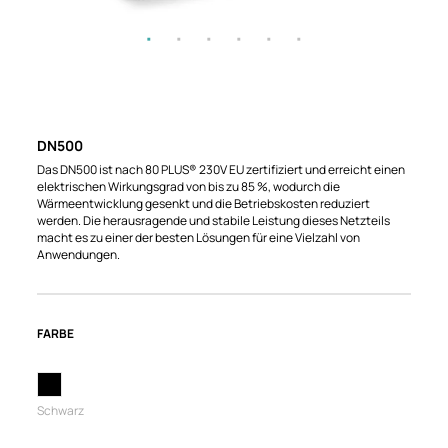
DN500
Das DN500 ist nach 80 PLUS® 230V EU zertifiziert und erreicht einen
elektrischen Wirkungsgrad von bis zu 85 %, wodurch die
Wärmeentwicklung gesenkt und die Betriebskosten reduziert
werden. Die herausragende und stabile Leistung dieses Netzteils
macht es zu einer der besten Lösungen für eine Vielzahl von
Anwendungen.
FARBE
Schwarz