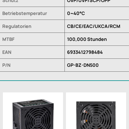
Schutz
OVP/UVP/SCP/OPP
Betriebstemperatur
0~40°C
Regulatorien
CB/CE/EAC/UKCA/RCM
MTBF
100,000 Stunden
EAN
6933412798484
P/N
GP-BZ-DN500