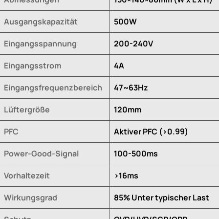
Ausgangskapazität
500W
Eingangsspannung
200-240V
Eingangsstrom
4A
Eingangsfrequenzbereich
47~63Hz
Lüftergröße
120mm
PFC
Aktiver PFC (>0.99)
Power-Good-Signal
100-500ms
Vorhaltezeit
>16ms
Wirkungsgrad
85% Unter typischer Last