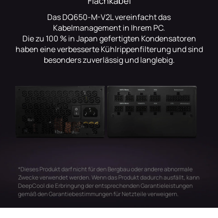
Flachkabel
Das DQ650-M-V2L vereinfacht das
Kabelmanagement in Ihrem PC.
Die zu 100 % in Japan gefertigten Kondensatoren
haben eine verbesserte Kühlrippenfilterung und sind
besonders zuverlässig und langlebig.
*Dieses Produkt darf nicht für den Bergbau oder andere abnormale
Zwecke verwendet werden. Wenn das Produkt dadurch ausfällt, kann
DeepCool die Erbringung der entsprechenden Garantieleistungen
gemäß den Garantiebestimmungen für Netzteile verweigern.