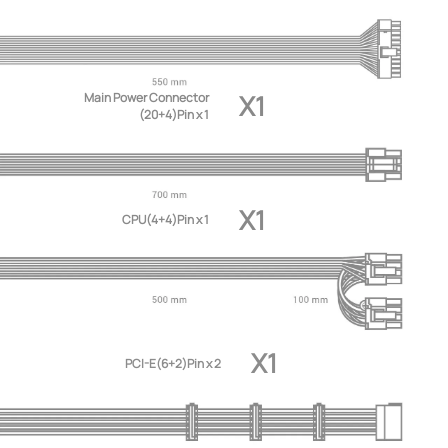
X1
Main Power Connector
(20+4)Pin x 1
X1
CPU(4+4)Pin x 1
X1
PCI-E(6+2)Pin x 2