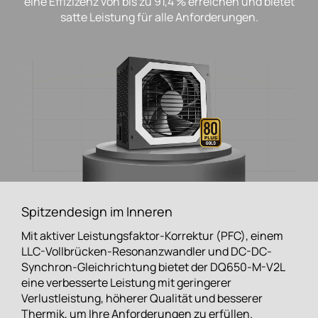
eine Effizizenz von bis zu 91,4 % erreichen und bietet
satte Leistung für alle Anforderungen.
Spitzendesign im Inneren
Mit aktiver Leistungsfaktor-Korrektur (PFC), einem
LLC-Vollbrücken-Resonanzwandler und DC-DC-
Synchron-Gleichrichtung bietet der DQ650-M-V2L
eine verbesserte Leistung mit geringerer
Verlustleistung, höherer Qualität und besserer
Thermik, um Ihre Anforderungen zu erfüllen.