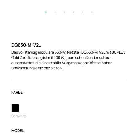
DQ650-M-V2L
Das vollständig modulare 650-W-Netzteil DQ650-M-V2L mit 80 PLUS
Gold Zertifizierung ist mit 100 % japanischen Kondensatoren
ausgestattet, die eine stabile Ausgangskapazität mit hoher
Umwandlungseffizienz bieten.
FARBE
Schwarz
MODEL