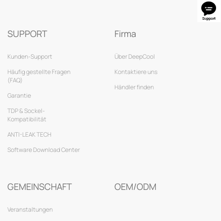
SUPPORT
Firma
Kunden-Support
Über DeepCool
Häufig gestellte Fragen
Kontaktiere uns
(FAQ)
Händler finden
Garantie
TDP & Sockel-
Kompatibilität
ANTI-LEAK TECH
Software Download Center
GEMEINSCHAFT
OEM/ODM
Veranstaltungen