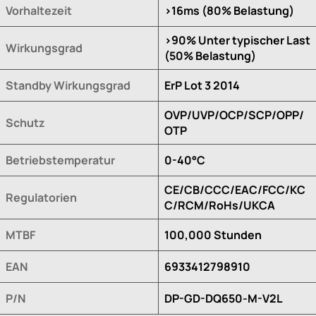
Vorhaltezeit
>16ms (80% Belastung)
>90% Unter typischer Last
Wirkungsgrad
(50% Belastung)
Standby Wirkungsgrad
ErP Lot 3 2014
OVP/UVP/OCP/SCP/OPP/
Schutz
OTP
Betriebstemperatur
0-40°C
CE/CB/CCC/EAC/FCC/KC
Regulatorien
C/RCM/RoHs/UKCA
MTBF
100,000 Stunden
EAN
6933412798910
P/N
DP-GD-DQ650-M-V2L