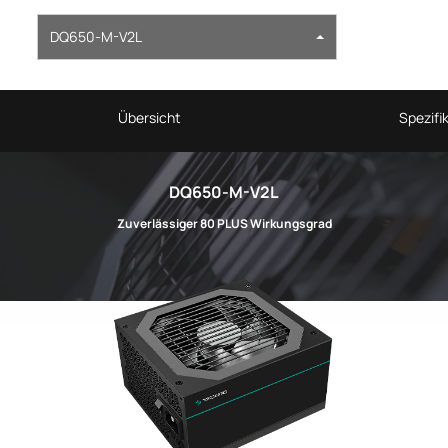
DQ650-M-V2L
Übersicht
Spezifi
DQ650-M-V2L
Zuverlässiger 80 PLUS Wirkungsgrad