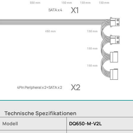
X1
SATA x 4
X2
4Pin Peripheral x 2+SATA x 2
Technische Spezifikationen
Modell
DQ650-M-V2L