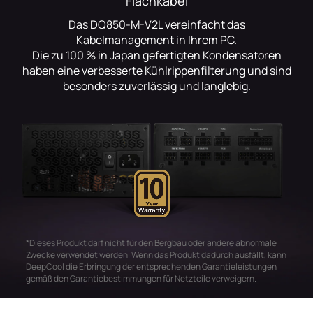
Flachkabel
Das DQ850-M-V2L vereinfacht das
Kabelmanagement in Ihrem PC.
Die zu 100 % in Japan gefertigten Kondensatoren
haben eine verbesserte Kühlrippenfilterung und sind
besonders zuverlässig und langlebig.
*Dieses Produkt darf nicht für den Bergbau oder andere abnormale
Zwecke verwendet werden. Wenn das Produkt dadurch ausfällt, kann
DeepCool die Erbringung der entsprechenden Garantieleistungen
gemäß den Garantiebestimmungen für Netzteile verweigern.