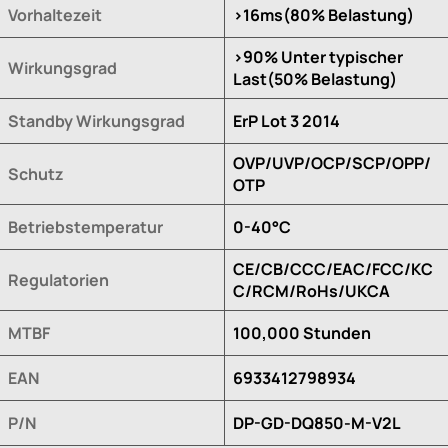
Vorhaltezeit
>16ms(80% Belastung)
>90% Unter typischer
Wirkungsgrad
Last(50% Belastung)
Standby Wirkungsgrad
ErP Lot 3 2014
OVP/UVP/OCP/SCP/OPP/
Schutz
OTP
Betriebstemperatur
0-40°C
CE/CB/CCC/EAC/FCC/KC
Regulatorien
C/RCM/RoHs/UKCA
MTBF
100,000 Stunden
EAN
6933412798934
P/N
DP-GD-DQ850-M-V2L