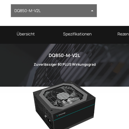
DQ850-M-V2L
Übersicht
Spezifikationen
Rezen
DQ850-M-V2L
Zuverlässiger 80 PLUS Wirkungsgrad