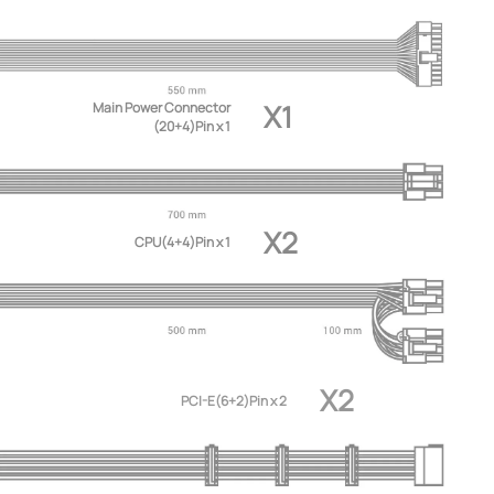
X1
Main Power Connector
(20+4)Pin x 1
X2
CPU(4+4)Pin x 1
X2
PCI-E(6+2)Pin x 2