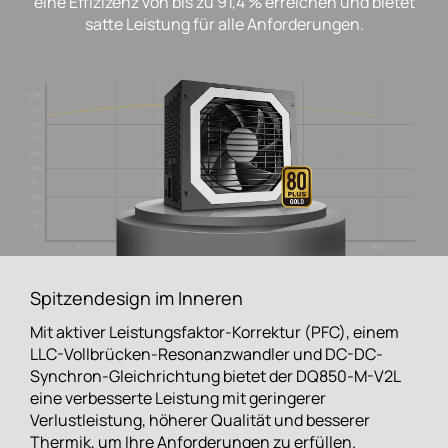
eine Effizizenz von bis zu 91,4 % erreichen und bietet
satte Leistung für alle Anforderungen.
Spitzendesign im Inneren
Mit aktiver Leistungsfaktor-Korrektur (PFC), einem
LLC-Vollbrücken-Resonanzwandler und DC-DC-
Synchron-Gleichrichtung bietet der DQ850-M-V2L
eine verbesserte Leistung mit geringerer
Verlustleistung, höherer Qualität und besserer
Thermik, um Ihre Anforderungen zu erfüllen.