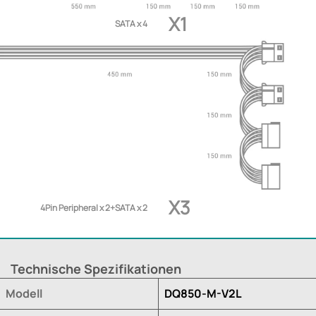
X1
SATA x 4
X3
4Pin Peripheral x 2+SATA x 2
Technische Spezifikationen
Modell
DQ850-M-V2L