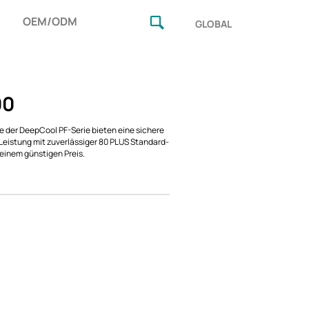
OEM/ODM
GLOBAL
00
le der DeepCool PF-Serie bieten eine sichere
 Leistung mit zuverlässiger 80 PLUS Standard-
 einem günstigen Preis.