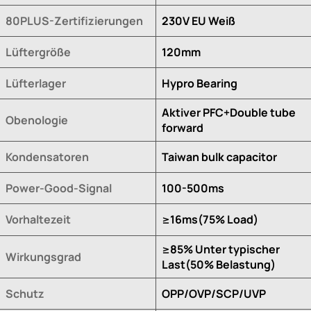
80PLUS-Zertifizierungen
230V EU Weiß
Lüftergröße
120mm
Lüfterlager
Hypro Bearing
Aktiver PFC+Double tube
Obenologie
forward
Kondensatoren
Taiwan bulk capacitor
Power-Good-Signal
100-500ms
Vorhaltezeit
≥16ms(75% Load)
≥85% Unter typischer
Wirkungsgrad
Last(50% Belastung)
Schutz
OPP/OVP/SCP/UVP