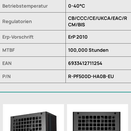
Betriebstemperatur
0-40°C
CB/CCC/CE/UKCA/EAC/R
Regulatorien
CM/BIS
Erp-Vorschrift
ErP 2010
MTBF
100,000 Stunden
EAN
6933412711254
P/N
R-PF500D-HA0B-EU