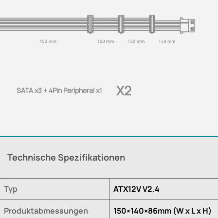
X2
SATA x3 + 4Pin Peripheral x1
Technische Spezifikationen
Typ
ATX12V V2.4
Produktabmessungen
150×140×86mm (W x L x H)