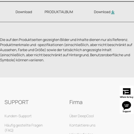
Download
PRODUKTALBUM
Download
Die auf den Produktseiten gezeigten Bilder und Inhalte dienen nur als Referenz.
Produktmerkmale und -spezifikationen (einschließlich, aber nicht beschränkt auf
Aussehen, Farbe und Größe) sowie der tatsächlich angezeigte Inhalt
(einschließlich, aber nicht beschränkt auf Hintergrund, Benutzeroberfläche und
Symbole) können variieren.
SUPPORT
Firma
Kunden-Support
Über DeepCool
Häufig gestellte Fragen
Kontaktiere uns
(FAQ)