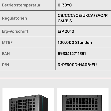
Betriebstemperatur
0-30°C
CB/CCC/CE/UKCA/EAC/R
Regulatorien
CM/BIS
Erp-Vorschrift
ErP 2010
MTBF
100,000 Stunden
EAN
6933412711391
P/N
R-PF600D-HA0B-EU