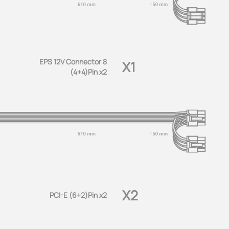
EPS 12V Connector 8
X1
(4+4)Pin x2
X2
PCI-E (6+2)Pin x2