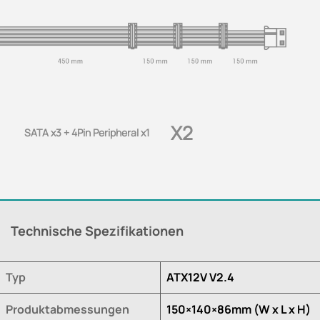
X2
SATA x3 + 4Pin Peripheral x1
Technische Spezifikationen
Typ
ATX12V V2.4
Produktabmessungen
150×140×86mm (W x L x H)