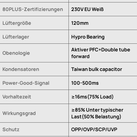
80PLUS-Zertifizierungen
230V EU Weiß
Lüftergröße
120mm
Lüfterlager
Hypro Bearing
Aktiver PFC+Double tube
Obenologie
forward
Kondensatoren
Taiwan bulk capacitor
Power-Good-Signal
100-500ms
Vorhaltezeit
≥16ms(75% Load)
≥85% Unter typischer
Wirkungsgrad
Last(50% Belastung)
Schutz
OPP/OVP/SCP/UVP