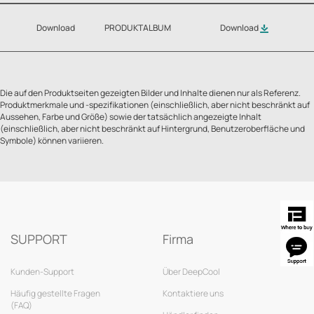
Download
PRODUKTALBUM
Download
Die auf den Produktseiten gezeigten Bilder und Inhalte dienen nur als Referenz.
Produktmerkmale und -spezifikationen (einschließlich, aber nicht beschränkt auf
Aussehen, Farbe und Größe) sowie der tatsächlich angezeigte Inhalt
(einschließlich, aber nicht beschränkt auf Hintergrund, Benutzeroberfläche und
Symbole) können variieren.
SUPPORT
Firma
Kunden-Support
Über DeepCool
Häufig gestellte Fragen
Kontaktiere uns
(FAQ)