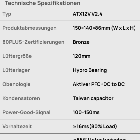
Technische Spezifikationen
Typ
ATX12V V2.4
Produktabmessungen
150×140×86mm (W x L x H)
80PLUS-Zertifizierungen
Bronze
Lüftergröße
120mm
Lüfterlager
Hypro Bearing
Obenologie
Aktiver PFC+DC to DC
Kondensatoren
Taiwan capacitor
Power-Good-Signal
100-150ms
Vorhaltezeit
≥16ms(80% Load)
≥85% Unter typischer