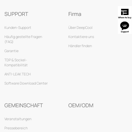
SUPPORT
Firma
Kunden-Support
Über DeepCool
Häufig gestellte Fragen
Kontaktiere uns
(FAQ)
Händler finden
Garantie
TDP & Sockel-
Kompatibilität
ANTI-LEAK TECH
Software Download Center
GEMEINSCHAFT
OEM/ODM
Veranstaltungen
Pressebereich