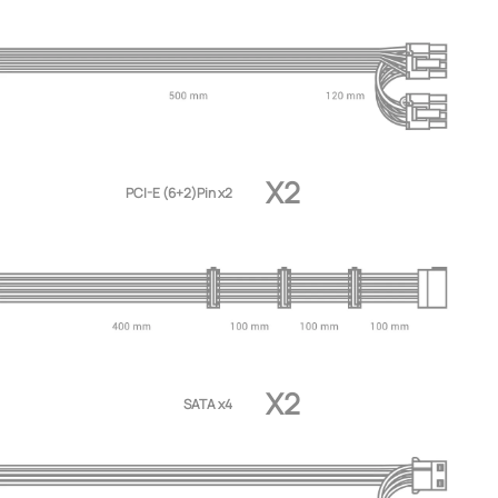
X2
PCI-E (6+2)Pin x2
X2
SATA x4