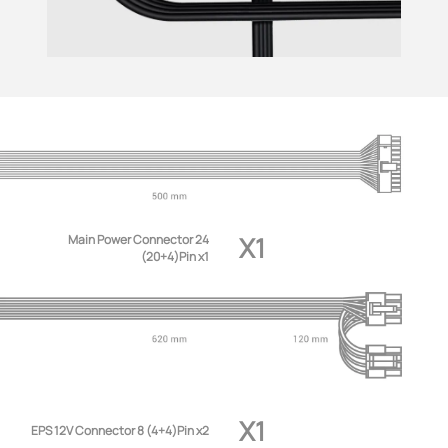
X1
Main Power Connector 24
(20+4)Pin x1
X1
EPS 12V Connector 8 (4+4)Pin x2