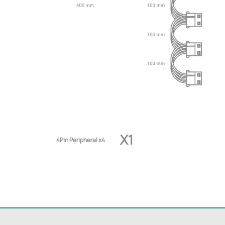
X1
4Pin Peripheral x4