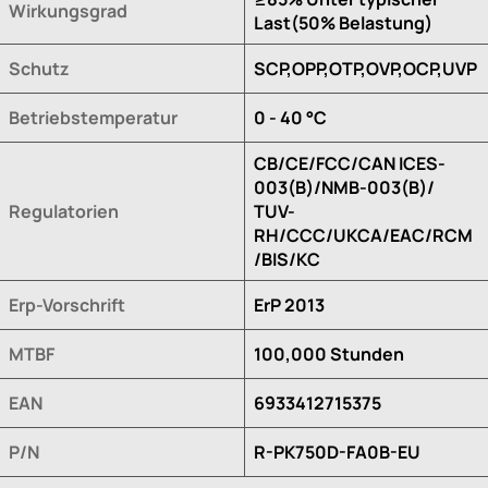
Wirkungsgrad
Last(50% Belastung)
Schutz
SCP,OPP,OTP,OVP,OCP,UVP
Betriebstemperatur
0 - 40 °C
CB/CE/FCC/CAN ICES-
003(B)/NMB-003(B)/
Regulatorien
TUV-
RH/CCC/UKCA/EAC/RCM
/BIS/KC
Erp-Vorschrift
ErP 2013
MTBF
100,000 Stunden
EAN
6933412715375
P/N
R-PK750D-FA0B-EU