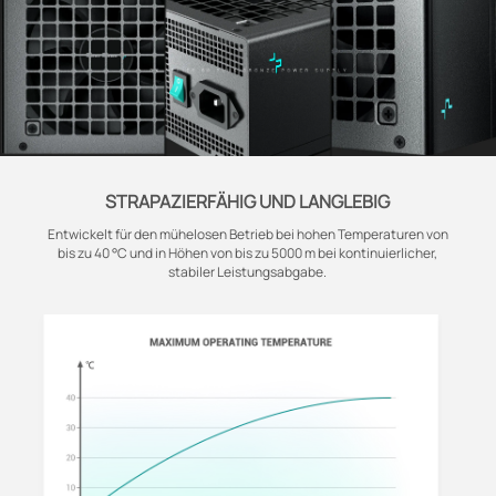
STRAPAZIERFÄHIG UND LANGLEBIG
Entwickelt für den mühelosen Betrieb bei hohen Temperaturen von
bis zu 40 °C und in Höhen von bis zu 5000 m bei kontinuierlicher,
stabiler Leistungsabgabe.