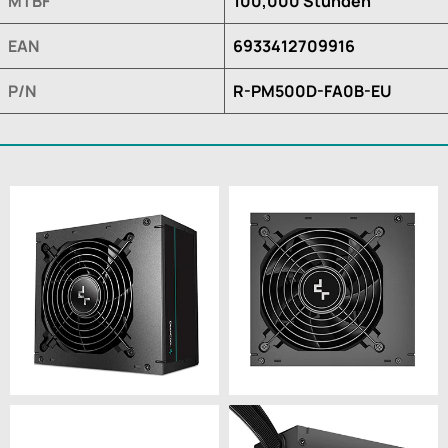
MTBF
100,000 Stunden
EAN
6933412709916
P/N
R-PM500D-FA0B-EU