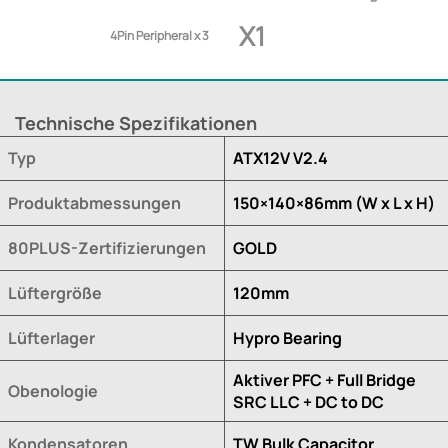
X1
4Pin Peripheral x 3
Technische Spezifikationen
Typ
ATX12V V2.4
Produktabmessungen
150×140×86mm (W x L x H)
80PLUS-Zertifizierungen
GOLD
Lüftergröße
120mm
Lüfterlager
Hypro Bearing
Aktiver PFC + Full Bridge
Obenologie
SRC LLC + DC to DC
Kondensatoren
TW Bulk Capacitor