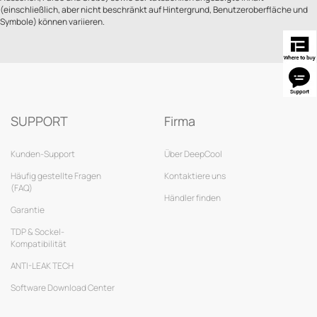
(einschließlich, aber nicht beschränkt auf Hintergrund, Benutzeroberfläche und
Symbole) können variieren.
SUPPORT
Firma
Kunden-Support
Über DeepCool
Häufig gestellte Fragen
Kontaktiere uns
(FAQ)
Händler finden
Garantie
TDP & Sockel-
Kompatibilität
ANTI-LEAK TECH
Software Download Center