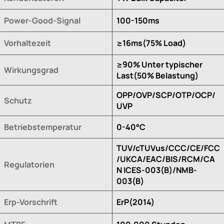
Power-Good-Signal
100-150ms
Vorhaltezeit
≥16ms(75% Load)
≥90% Unter typischer
Wirkungsgrad
Last(50% Belastung)
OPP/OVP/SCP/OTP/OCP/
Schutz
UVP
Betriebstemperatur
0-40°C
TUV/cTUVus/CCC/CE/FCC
/UKCA/EAC/BIS/RCM/CA
Regulatorien
N ICES-003(B)/NMB-
003(B)
Erp-Vorschrift
ErP(2014)