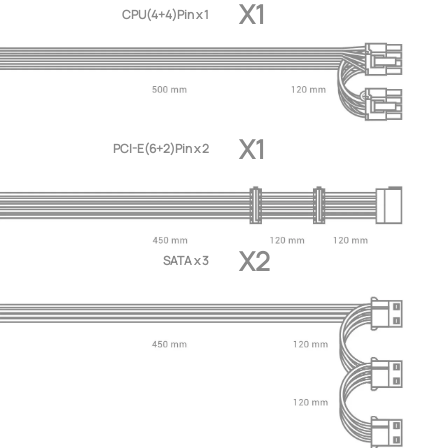
X1
CPU(4+4)Pin x 1
X1
PCI-E(6+2)Pin x 2
X2
SATA x 3