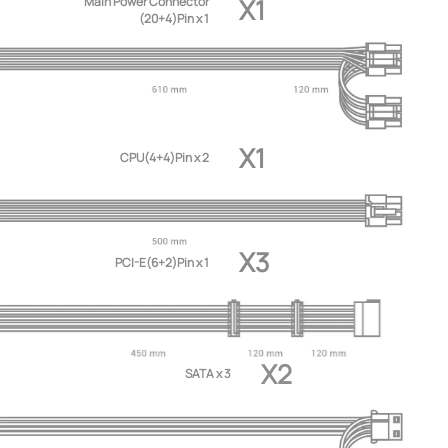
X1
Main Power Connector
(20+4)Pin x 1
X1
CPU(4+4)Pin x 2
X3
PCI-E(6+2)Pin x 1
X2
SATA x 3