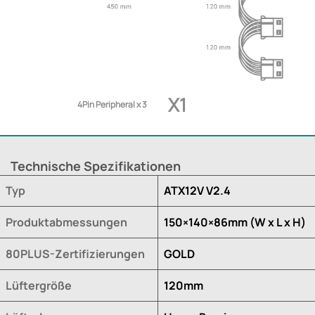
X1
4Pin Peripheral x 3
Technische Spezifikationen
Typ
ATX12V V2.4
Produktabmessungen
150×140×86mm (W x L x H)
80PLUS-Zertifizierungen
GOLD
Lüftergröße
120mm