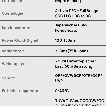
Lüfterlager
Hypro Bearing
Aktiver PFC + Full Bridge
Obenologie
SRC LLC + DC to DC
Japanischer Bulk-
Kondensatoren
Kondensator
Power-Good-Signal
100-150ms
Vorhaltezeit
≥16ms(75% Load)
≥90% Unter typischer
Wirkungsgrad
Last(50% Belastung)
OPP/OVP/SCP/OTP/OCP/
Schutz
UVP
Betriebstemperatur
0-40°C
TUV/cTUVus/CCC/CE/FCC
/UKCA/EAC/BIS/RCM/CA