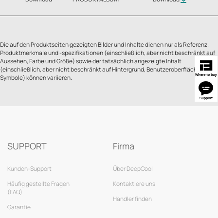
Die auf den Produktseiten gezeigten Bilder und Inhalte dienen nur als Referenz.
Produktmerkmale und -spezifikationen (einschließlich, aber nicht beschränkt auf
Aussehen, Farbe und Größe) sowie der tatsächlich angezeigte Inhalt
(einschließlich, aber nicht beschränkt auf Hintergrund, Benutzeroberfläche und
Symbole) können variieren.
SUPPORT
Firma
Kunden-Support
Über DeepCool
Häufig gestellte Fragen
Kontaktiere uns
(FAQ)
Händler finden
Garantie