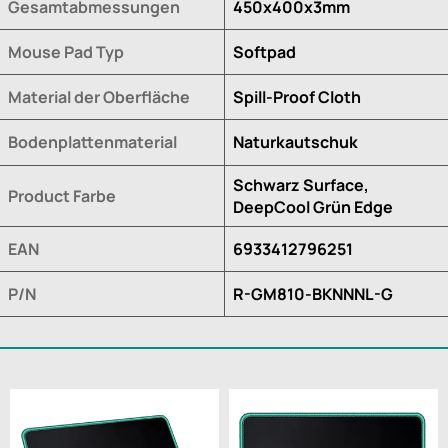
Gesamtabmessungen
450x400x3mm
Mouse Pad Typ
Softpad
Material der Oberfläche
Spill-Proof Cloth
Bodenplattenmaterial
Naturkautschuk
Schwarz Surface,
Product Farbe
DeepCool Grün Edge
EAN
6933412796251
P/N
R-GM810-BKNNNL-G