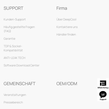
SUPPORT
Firma
Kunden-Support
Über DeepCool
Häufig gestellte Fragen
Kontaktiere uns
(FAQ)
Händler finden
Garantie
TDP & Sockel-
Kompatibilität
ANTI-LEAK TECH
Software Download Center
GEMEINSCHAFT
OEM/ODM
Veranstaltungen
Pressebereich