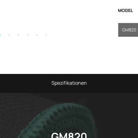
MODEL
GM820
Spezifikationen
GM820