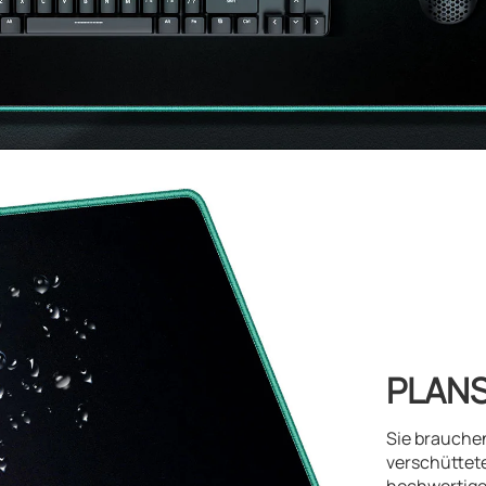
PLANS
Sie brauchen
verschüttete