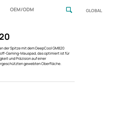
OEM/ODM
GLOBAL
20
 an der Spitze mit dem DeepCool GM820
ff-Gaming-Mauspad, das optimiert ist für
keit und Präzision auf einer
ergeschützten gewebten Oberfläche.