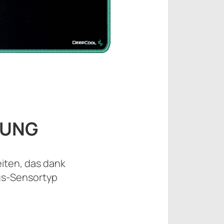
TUNG
eiten, das dank
us-Sensortyp