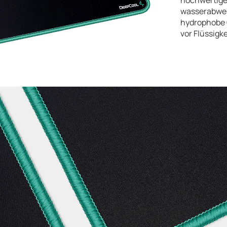
hochwertige
wasserabwei
hydrophobe 
vor Flüssigk