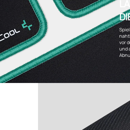
LA
DI
Spiel
naht
vor 
und a
Abnu