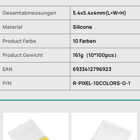
Gesamtabmessungen
5.4x5.4x4mm(L×W×H)
Material
Silicone
Product Farbe
10 Farben
Product Gewicht
161g（10*100pcs）
EAN
6933412796923
P/N
R-PIXEL-10COLORS-G-1