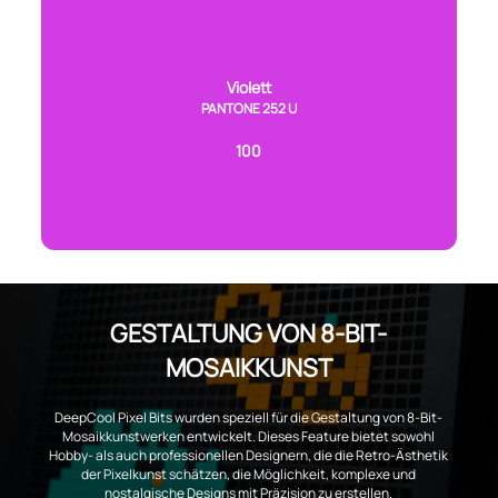
Violett
PANTONE 252 U
100
GESTALTUNG VON 8-BIT-
MOSAIKKUNST
DeepCool Pixel Bits wurden speziell für die Gestaltung von 8-Bit-
Mosaikkunstwerken entwickelt. Dieses Feature bietet sowohl
Hobby- als auch professionellen Designern, die die Retro-Ästhetik
der Pixelkunst schätzen, die Möglichkeit, komplexe und
nostalgische Designs mit Präzision zu erstellen.