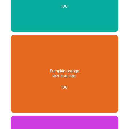
100
Pumpkin orange
PANTONE 138C
100