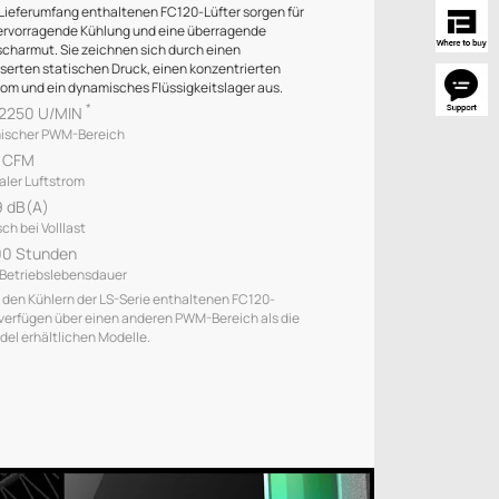
 Lieferumfang enthaltenen FC120-Lüfter sorgen für
ervorragende Kühlung und eine überragende
charmut. Sie zeichnen sich durch einen
serten statischen Druck, einen konzentrierten
rom und ein dynamisches Flüssigkeitslager aus.
*
2250 U/MIN
ischer PWM-Bereich
5 CFM
ler Luftstrom
 dB(A)
ch bei Volllast
00 Stunden
Betriebslebensdauer
in den Kühlern der LS-Serie enthaltenen FC120-
 verfügen über einen anderen PWM-Bereich als die
del erhältlichen Modelle.