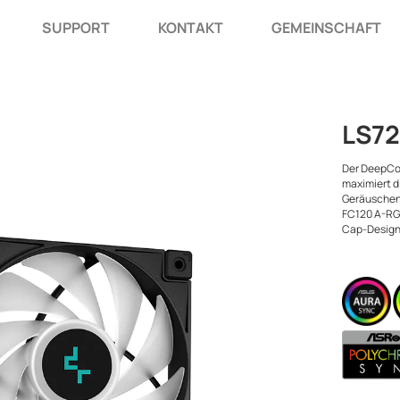
SUPPORT
KONTAKT
GEMEINSCHAFT
LS7
Der DeepCo
maximiert di
Geräuschen
FC120 A-RGB
Cap-Design