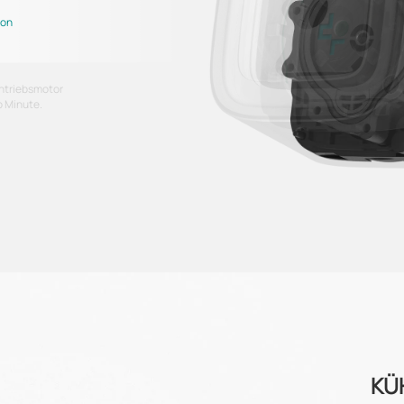
ion
Antriebsmotor
o Minute.
KÜ