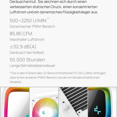
Geräuscharmut. Sie zeichnen sich durch einen
verbesserten statischen Druck, einen konzentrierten
Luftstrom und ein dynamisches Flüssigkeitslager aus.
*
500~2250 U/MIN
Dynamischer PWM-Bereich
85,85 CFM
Maximaler Luftstrom
≤32,9 dB(A)
Geräusch bei Volllast
50.000 Stunden
Lange Betriebslebensdauer
* Die in den Kühlern der LS-Serie enthaltenen FC120-Lüfter verfügen
über einen anderen PWM-Bereich als die im Handel erhältlichen
Modelle.