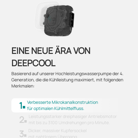
EINE NEUE ÄRA VON
DEEPCOOL
Basierend auf unserer Hochleistungswasserpumpe der 4.
Generation, die die Kühlleistung maximiert, mit folgenden
Merkmalen:
Verbesserte Mikrokanalkonstruktion
1
für optimalen Kühlmittelfluss.
Leistungsstarker dreiphasiger Antriebsmotor
2
mit bis zu 3100 Umdrehungen pro Minute.
Dicker, massiver Kupfersockel
3
mit nahtlosem Übergang.