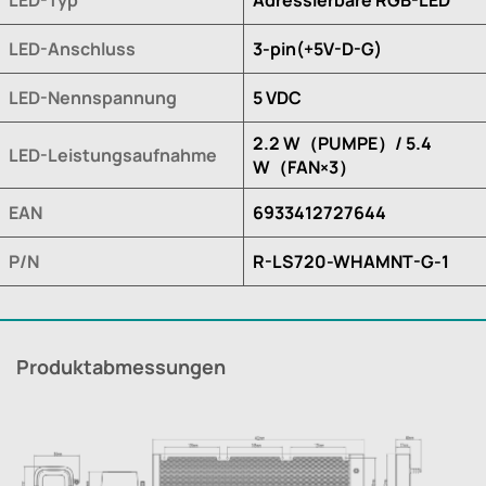
LED-Anschluss
3-pin(+5V-D-G)
LED-Nennspannung
5 VDC
2.2 W（PUMPE）/ 5.4
LED-Leistungsaufnahme
W（FAN×3）
EAN
6933412727644
P/N
R-LS720-WHAMNT-G-1
Produktabmessungen