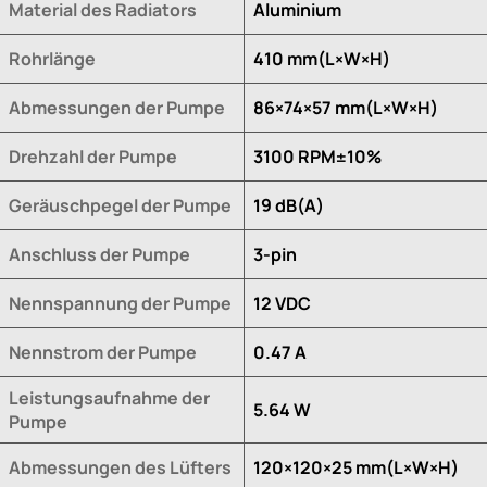
Material des Radiators
Aluminium
Rohrlänge
410 mm(L×W×H)
Abmessungen der Pumpe
86×74×57 mm(L×W×H)
Drehzahl der Pumpe
3100 RPM±10%
Geräuschpegel der Pumpe
19 dB(A)
Anschluss der Pumpe
3-pin
Nennspannung der Pumpe
12 VDC
Nennstrom der Pumpe
0.47 A
Leistungsaufnahme der
5.64 W
Pumpe
Abmessungen des Lüfters
120×120×25 mm(L×W×H)