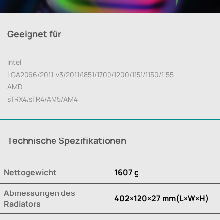
Geeignet für
Intel
LGA2066/2011-v3/2011/1851/1700/1200/1151/1150/1155
AMD
sTRX4/sTR4/AM5/AM4
Technische Spezifikationen
Nettogewicht
1607 g
Abmessungen des
402×120×27 mm(L×W×H)
Radiators