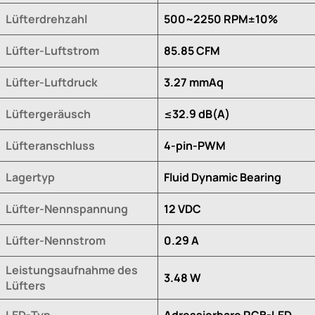
Lüfterdrehzahl
500~2250 RPM±10%
Lüfter-Luftstrom
85.85 CFM
Lüfter-Luftdruck
3.27 mmAq
Lüftergeräusch
≤32.9 dB(A)
Lüfteranschluss
4-pin-PWM
Lagertyp
Fluid Dynamic Bearing
Lüfter-Nennspannung
12 VDC
Lüfter-Nennstrom
0.29 A
Leistungsaufnahme des
3.48 W
Lüfters
LED-Typ
Adressierbare RGB-LED