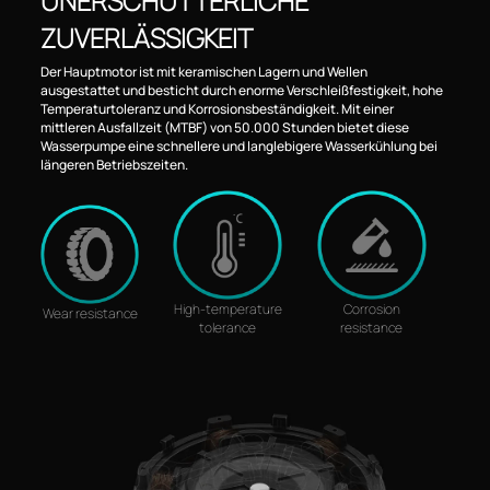
UNERSCHÜTTERLICHE
ZUVERLÄSSIGKEIT
Der Hauptmotor ist mit keramischen Lagern und Wellen
ausgestattet und besticht durch enorme Verschleißfestigkeit, hohe
Temperaturtoleranz und Korrosionsbeständigkeit. Mit einer
mittleren Ausfallzeit (MTBF) von 50.000 Stunden bietet diese
Wasserpumpe eine schnellere und langlebigere Wasserkühlung bei
längeren Betriebszeiten.
High-temperature
Corrosion
Wear resistance
tolerance
resistance