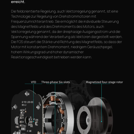
erreicht.
Die feldorientierte Regelung, auch Vektorregelung genannt, ist eine
Technologie zur Regelung von Drehstrommotoren mit
Frequenzumrichterantrieb. Sie ermöglicht die individuelle Steuerung
des Magnetfelds und des Drehmoments des Motors, auch
Vektorregelung genannt, da der dreiphasige Ausgangsstrom und die
Spannung während der Verarbeitung als Vektoren dargestellt werden.
Die FOS steuert die Stärke und Richtung des Magnetfelds, so dass der
Motor mit konstantem Drehmoment, niedrigem Geräuschpegel,
hohem Wirkungsgrad und hoher dynamischer
Reaktionsgeschwindigkeit betrieben werden kann.