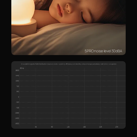
5PRO noise level 30dBA