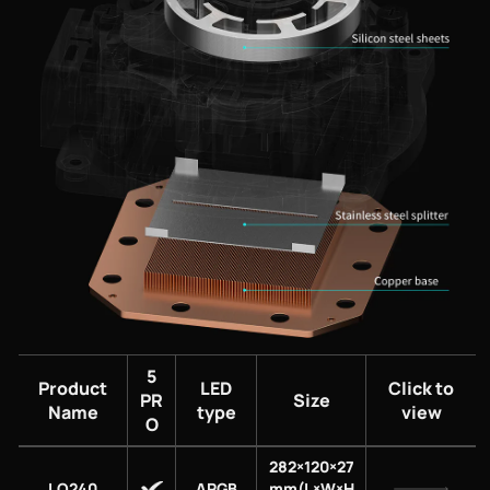
5
Product
LED
Click to
PR
Size
Name
type
view
O
282×120×27
LQ240
ARGB
mm(L×W×H