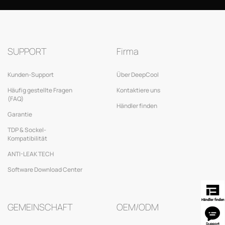
SUPPORT
Firma
Kunden-Support
Über DeepCool
Häufig gestellte Fragen
Kontaktiere uns
(FAQ)
Händler finden
Garantie
TDP & Sockel-
Kompatibilität
ANTI-LEAK TECH
Software Download Center
GEMEINSCHAFT
OEM/ODM